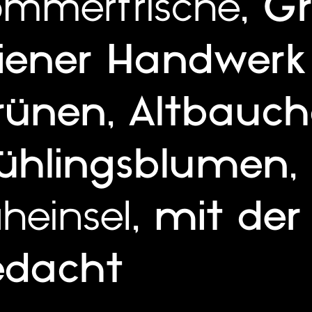
mmerfrische
,
G
iener Handwerk
rünen
,
Altbauc
ühlingsblumen
,
heinsel
,
mit der
edacht