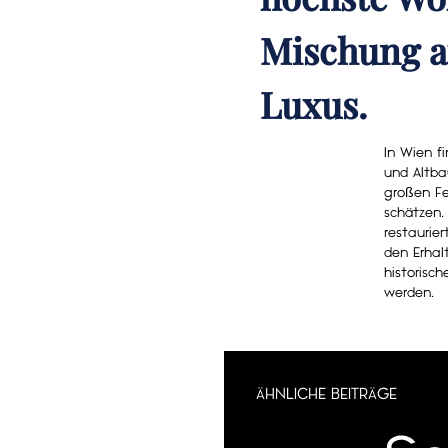
Mischung a
Luxus.
In Wien f
und Altb
großen Fe
schätzen.
restaurie
den Erhal
historisc
werden.
ÄHNLICHE BEITRÄGE