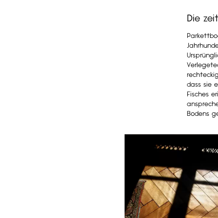
Die ze
Parkettbo
Jahrhunde
Ursprüngli
Verlegete
rechtecki
dass sie 
Fisches er
anspreche
Bodens ge