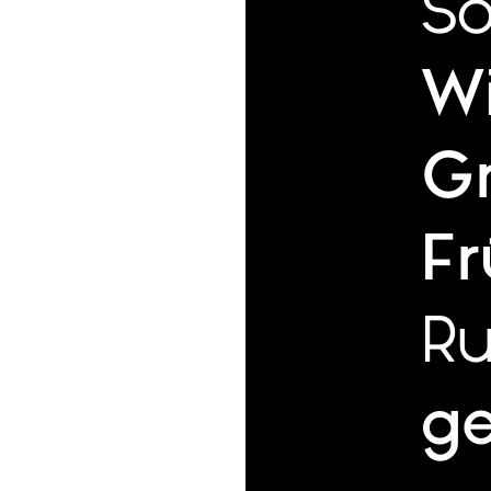
So
W
G
Fr
Ru
g