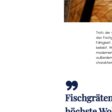
Trotz der
das Fisch
Fähigkeit
beliebt. W
modernem 
„
außerdem 
charakter
Fischgräten
höchste Wo