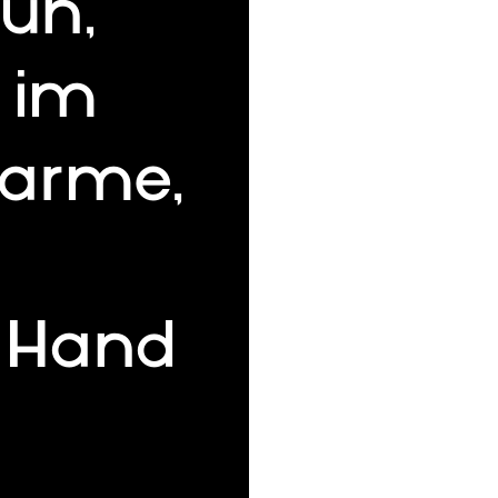
rün
,
 im
harme
,
 Hand