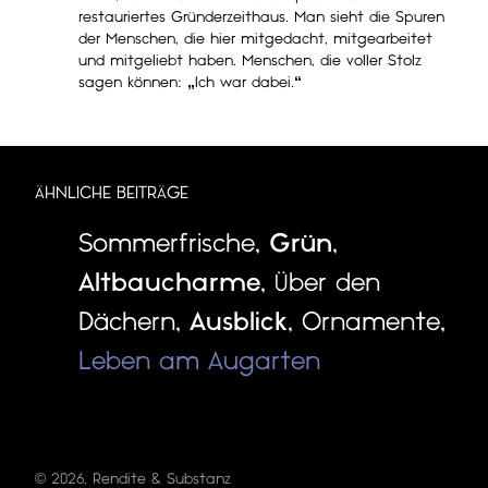
restauriertes Gründerzeithaus. Man sieht die Spuren
der Menschen, die hier mitgedacht, mitgearbeitet
und mitgeliebt haben. Menschen, die voller Stolz
sagen können:
„Ich war dabei.“
ÄHNLICHE BEITRÄGE
Sommerfrische
,
Grün
,
Altbaucharme
,
Über den
Dächern
,
Ausblick
,
Ornamente
,
Leben am Augarten
© 2026,
Rendite & Substanz