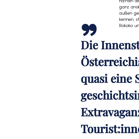
„
hatten di
ganz ande
außen gez
kennen, s
Rokoko un
Die Innenst
Österreichi
quasi eine 
geschichtsi
Extravagan
Tourist:inn