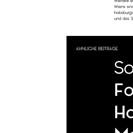
Weitere e
Wiens sin
habsburgi
und das S
ÄHNLICHE BEITRÄGE
So
Fo
H