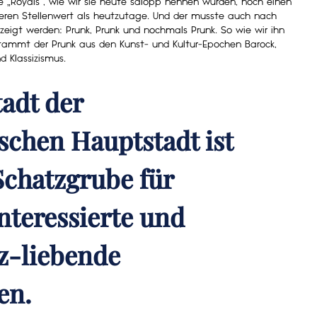
e „Royals“, wie wir sie heute salopp nennen würden, noch einen
ren Stellenwert als heutzutage. Und der musste auch nach
eigt werden: Prunk, Prunk und nochmals Prunk. So wie wir ihn
tammt der Prunk aus den Kunst- und Kultur-Epochen Barock,
d Klassizismus.
adt der
schen Hauptstadt ist
Schatzgrube für
nteressierte und
z-liebende
en.