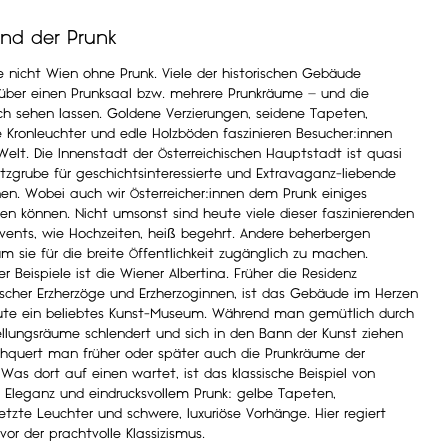
nd der Prunk
 nicht Wien ohne Prunk. Viele der historischen Gebäude
über einen Prunksaal bzw. mehrere Prunkräume – und die
ch sehen lassen. Goldene Verzierungen, seidene Tapeten,
 Kronleuchter und edle Holzböden faszinieren Besucher:innen
 Welt. Die Innenstadt der Österreichischen Hauptstadt ist quasi
tzgrube für geschichtsinteressierte und Extravaganz-liebende
nnen. Wobei auch wir Österreicher:innen dem Prunk einiges
n können. Nicht umsonst sind heute viele dieser faszinierenden
Events, wie Hochzeiten, heiß begehrt. Andere beherbergen
m sie für die breite Öffentlichkeit zugänglich zu machen.
er Beispiele ist die
Wiener Albertina
. Früher die Residenz
scher Erzherzöge und Erzherzoginnen, ist das Gebäude im Herzen
ute ein beliebtes Kunst-Museum. Während man gemütlich durch
ellungsräume schlendert und sich in den Bann der Kunst ziehen
rchquert man früher oder später auch die Prunkräume der
 Was dort auf einen wartet, ist das klassische Beispiel von
r Eleganz und eindrucksvollem Prunk: gelbe Tapeten,
setzte Leuchter und schwere, luxuriöse Vorhänge. Hier regiert
vor der prachtvolle Klassizismus.