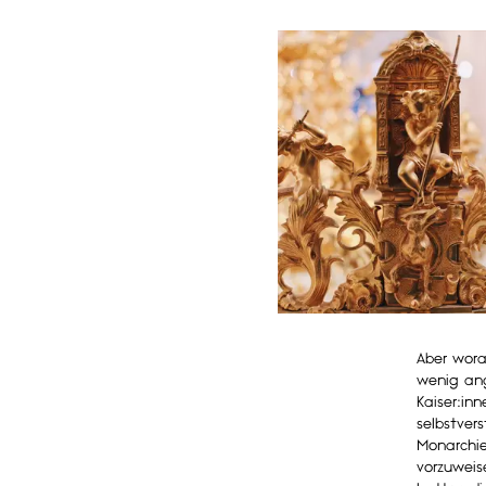
Aber wora
wenig ang
Kaiser:in
selbstver
Monarchie
vorzuweise