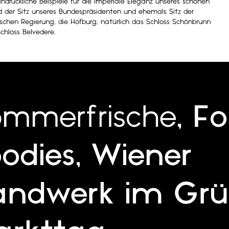
indrückliche Beispiele für die imperiale Eleganz unseres schönen
d der Sitz unseres Bundespräsidenten und ehemals Sitz der
schen Regierung, die Hofburg, natürlich das Schloss Schönbrunn
chloss Belvedere.
mmerfrische
,
Fo
odies
,
Wiener
andwerk im Gr