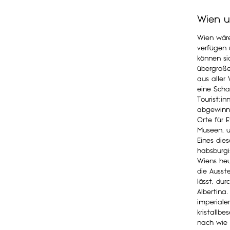
Wien u
Wien wäre
verfügen 
können si
übergroße
aus aller
eine Scha
Tourist:i
abgewinne
Orte für 
Museen, u
Eines dies
habsburgi
Wiens he
die Ausst
lässt, du
Albertina.
imperiale
kristallbe
nach wie 