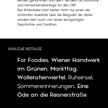
Betrieb genommen und dient seitdem als Rundfunk-
und Fernsehsendeanlage für den ORF.
Das Kitzbüheler Horn bietet nicht nur einen der
schönsten Ausblicke über die Bergwelt der Alpen,
sondern lebt auch von seiner einzigartigen
Geschichte und Tradition.
ÄHNLICHE BEITRÄGE
For Foodies
,
Wiener Handwerk
im Grünen
,
Markttag
,
Wallensteinviertel
,
Ruheinsel
,
Sommererinnerungen
,
Eine
Ode an die Reisnerstraße