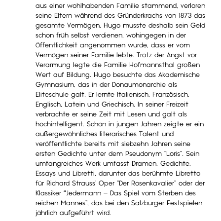
aus einer wohlhabenden Familie stammend, verloren
seine Eltern während des Gründerkrachs von 1873 das
gesamte Vermögen. Hugo musste deshalb sein Geld
schon früh selbst verdienen, wohingegen in der
Öffentlichkeit angenommen wurde, dass er vom
Vermögen seiner Familie lebte. Trotz der Angst vor
Verarmung legte die Familie Hofmannsthal großen
Wert auf Bildung. Hugo besuchte das Akademische
Gymnasium, das in der Donaumonarchie als
Eliteschule galt. Er lernte Italienisch, Französisch,
Englisch, Latein und Griechisch. In seiner Freizeit
verbrachte er seine Zeit mit Lesen und galt als
hochintelligent. Schon in jungen Jahren zeigte er ein
außergewöhnliches literarisches Talent und
veröffentlichte bereits mit siebzehn Jahren seine
ersten Gedichte unter dem Pseudonym "Loris". Sein
umfangreiches Werk umfasst Dramen, Gedichte,
Essays und Libretti, darunter das berühmte Libretto
für Richard Strauss' Oper "Der Rosenkavalier" oder der
Klassiker “Jedermann – Das Spiel vom Sterben des
reichen Mannes”, das bei den Salzburger Festspielen
jährlich aufgeführt wird.