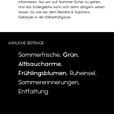
informieren. Nur um auf Nummer Sicher zu gehen.
Und das Endergebnis kann sich dann übrigens sehen
lassen. So wie bei dem Rendite & Substanz
Gebäude in der Köllnerhofgasse.
ÄHNLICHE BEITRÄGE
Sommerfrische
,
Grün
,
Altbaucharme
,
Frühlingsblumen
,
Ruheinsel
,
Sommererinnerungen
,
Entfaltung