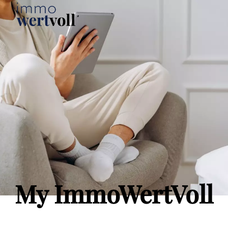
My ImmoWertVoll