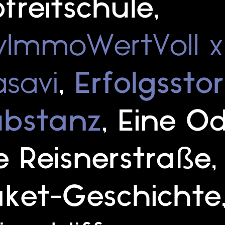
freitschule
,
ImmoWertVoll x
savi
,
Erfolgssto
ubstanz
,
Eine O
e Reisnerstraße
,
ket-Geschichte