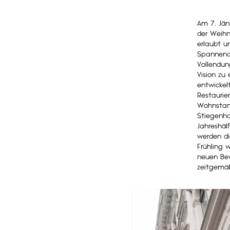
Am 7. Jän
der Weihn
erlaubt u
Spannende
Vollendun
Vision zu
entwickel
Restaurie
Wohnstan
Stiegenha
Jahreshäl
werden di
Frühling 
neuen Bew
zeitgemäß