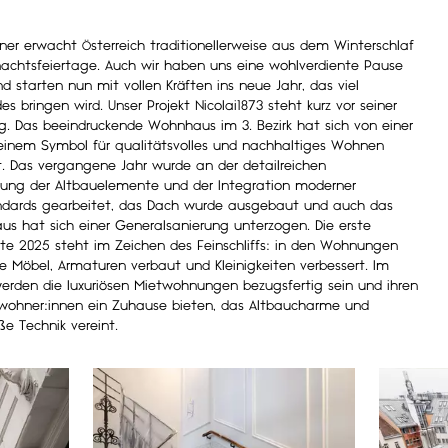
ner erwacht Österreich traditionellerweise aus dem Winterschlaf
achtsfeiertage. Auch wir haben uns eine wohlverdiente Pause
nd starten nun mit vollen Kräften ins neue Jahr, das viel
s bringen wird. Unser Projekt Nicolai1873 steht kurz vor seiner
g. Das beeindruckende Wohnhaus im 3. Bezirk hat sich von einer
 einem Symbol für qualitätsvolles und nachhaltiges Wohnen
t. Das vergangene Jahr wurde an der detailreichen
rung der Altbauelemente und der Integration moderner
dards gearbeitet, das Dach wurde ausgebaut und auch das
us hat sich einer Generalsanierung unterzogen. Die erste
fte 2025 steht im Zeichen des Feinschliffs: in den Wohnungen
e Möbel, Armaturen verbaut und Kleinigkeiten verbessert. Im
werden die luxuriösen Mietwohnungen bezugsfertig sein und ihren
ohner:innen ein Zuhause bieten, das Altbaucharme und
e Technik vereint.