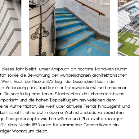
dieses Jahr bleibt: unser Anspruch an höchste Handwerkskunst
tät sowie die Bewahrung der wunderschönen architektonischen
 Wien. Auch bei Nicolai1873 liegt der besondere Reiz in der
n Verbindung aus traditioneller Handwerkskunst und moderner
r. Die sorgfältig erhaltenen Stuckdecken, das charakteristische
enparkett und die hohen Doppelflügeltüren verleihen dem
ine Authentizität, die weit über aktuelle Trends hinausgeht und
keit schafft, ohne auf moderne Wohnstandards zu verzichten.
ge Energiekonzepte wie Fernwärme und Photovoltaikanlagen
für, dass Nicolai1873 auch für kommende Generationen ein
ähiger Wohnraum bleibt.