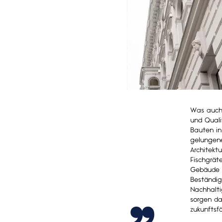
Was auch 
und Quali
Bauten in
gelungene
Architektu
„
Fischgrät
Gebäude e
Beständig
Nachhalti
sorgen da
zukunftsf