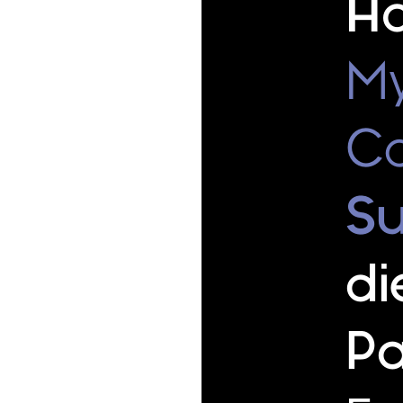
Ho
My
Ca
S
di
Pa