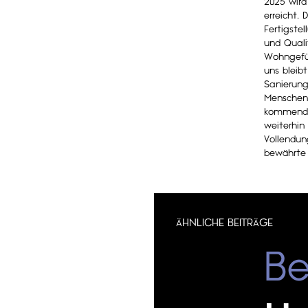
2025 wird
erreicht.
Fertigste
und Quali
Wohngefüh
uns bleibt
Sanierung
Menschen 
kommenden
weiterhin 
Vollendun
bewährte 
ÄHNLICHE BEITRÄGE
Be