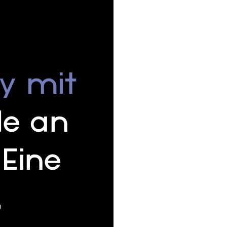
ry mit
de an
Eine
,