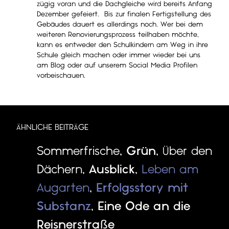
zügig voran und die Dachgleiche wird bereits Anfang
Dezember gefeiert. Bis zur finalen Fertigstellung des
Gebäudes dauert es allerdings noch. Wer bei dem
weiteren Renovierungsprozess teilhaben möchte,
kann es entweder den Schulkindern am Weg in ihre
Schule gleich machen oder immer wieder bei uns
am Blog oder auf unserem Social Media Profilen
vorbeischauen.
ÄHNLICHE BEITRÄGE
Sommerfrische
,
Grün
,
Über den
Dächern
,
Ausblick
,
Leben am
Augarten
,
Erfolgsstory mit
Substanz
,
Eine Ode an die
Reisnerstraße