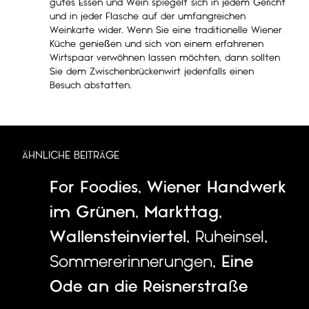
gutes Essen und Wein spiegelt sich in jedem Gericht
und in jeder Flasche auf der umfangreichen
Weinkarte wider. Wenn Sie eine traditionelle Wiener
Küche genießen und sich von einem erfahrenen
Wirtspaar verwöhnen lassen möchten, dann sollten
Sie dem Zwischenbrückenwirt jedenfalls einen
Besuch abstatten.
ÄHNLICHE BEITRÄGE
For Foodies
,
Wiener Handwerk
im Grünen
,
Markttag
,
Wallensteinviertel
,
Ruheinsel
,
Sommererinnerungen
,
Eine
Ode an die Reisnerstraße